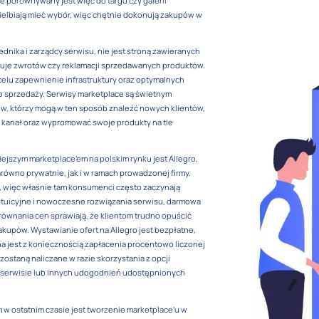
 porównywany jest więc do targu czy galerii
elbiają mieć wybór, więc chętnie dokonują zakupów w
ednika i zarządcy serwisu, nie jest stroną zawieranych
yjmuje zwrotów czy reklamacji sprzedawanych produktów.
celu zapewnienie infrastruktury oraz optymalnych
sprzedaży. Serwisy marketplace są świetnym
w, którzy mogą w ten sposób znaleźć nowych klientów,
 kanał oraz wypromować swoje produkty na tle
jszym marketplace’em na polskim rynku jest Allegro,
ówno prywatnie, jak i w ramach prowadzonej firmy.
a, więc właśnie tam konsumenci często zaczynają
ntuicyjne i nowoczesne rozwiązania serwisu, darmowa
ównania cen sprawiają, że klientom trudno opuścić
akupów. Wystawianie ofert na Allegro jest bezpłatne,
a jest z koniecznością zapłacenia procentowo liczonej
zostaną naliczane w razie skorzystania z opcji
 serwisie lub innych udogodnień udostępnionych
w ostatnim czasie jest tworzenie marketplace’u w