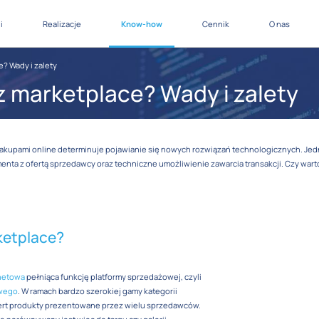
i
Realizacje
Know-how
Cennik
O nas
? Wady i zalety
z marketplace? Wady i zalety
kupami online determinuje pojawianie się nowych rozwiązań technologicznych. Jedny
nta z ofertą sprzedawcy oraz techniczne umożliwienie zawarcia transakcji. Czy war
ketplace?
rnetowa
pełniąca funkcję platformy sprzedażowej, czyli
owego
. W ramach bardzo szerokiej gamy kategorii
 ofert produkty prezentowane przez wielu sprzedawców.