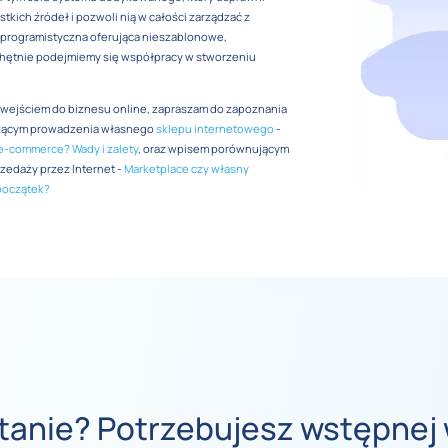
kich źródeł i pozwoli nią w całości zarządzać z
a programistyczna oferująca nieszablonowe,
hętnie podejmiemy się współpracy w stworzeniu
d wejściem do biznesu online, zapraszam do zapoznania
czącym prowadzenia własnego
sklepu internetowego
-
e-commerce? Wady i zalety
, oraz wpisem porównującym
zedaży przez Internet -
Marketplace czy własny
początek?
tanie? Potrzebujesz wstępnej