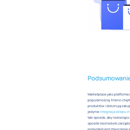
Podsumowani
Marketplace jako platforma
popularnością. Klienci chę
produktów i dokonują zaku
jedynie
integracja sklepu 
taki sposób, aby na bieżąc
sposób można było zarządza
pomysłem jest stworzenie 