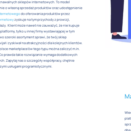
oznawalnych sklepów internetowych. To model
nie o własną sprzedaż produktów oraz udostępnienie
nternetowego
do oferowania produktów przez
ternetowy
zyskuje na tym przychody z prowizji,
aży. Klient może nawet nie zauważyć, że nie kupuje
platformy, tylko u innej firmy wystawiającej w tym
wo szeroki asortyment sprawi, że twój sklep
jał i zyskiwał na atrakcyjności dla kolejnych klientów.
olsce marketplace’ów tego typu można zaliczyć m.in.
 Co prawda takie rozwiązanie wymaga dodatkowych
h. Zapytaj nas o szczegóły współpracy, chętnie
zymi usługami programistycznymi.
Ma
Wied
plat
sprz
dba