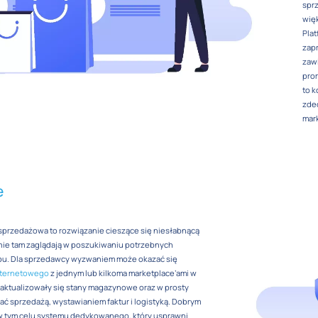
sprz
więk
Plat
zapr
zawi
pro
to k
zdec
mar
e
 sprzedażowa to rozwiązanie cieszące się niesłabnącą
tnie tam zaglądają w poszukiwaniu potrzebnych
pu. Dla sprzedawcy wyzwaniem może okazać się
internetowego
z jednym lub kilkoma marketplace’ami w
o aktualizowały się stany magazynowe oraz w prosty
ć sprzedażą, wystawianiem faktur i logistyką. Dobrym
w tym celu systemu dedykowanego, który usprawni