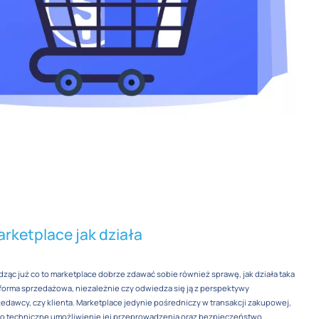
rketplace jak działa
ząc już co to marketplace dobrze zdawać sobie również sprawę, jak działa taka
forma sprzedażowa, niezależnie czy odwiedza się ją z perspektywy
edawcy, czy klienta. Marketplace jedynie pośredniczy w transakcji zakupowej,
 o techniczne umożliwienie jej przeprowadzenia oraz bezpieczeństwo