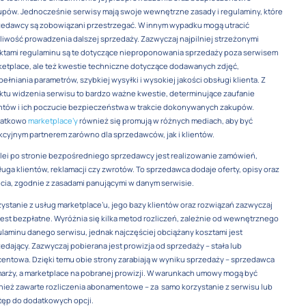
pów. Jednocześnie serwisy mają swoje wewnętrzne zasady i regulaminy, które
zedawcy są zobowiązani przestrzegać. W innym wypadku mogą utracić
iwość prowadzenia dalszej sprzedaży. Zazwyczaj najpilniej strzeżonymi
ktami regulaminu są te dotyczące nieproponowania sprzedaży poza serwisem
etplace, ale też kwestie techniczne dotyczące dodawanych zdjęć,
ełniania parametrów, szybkiej wysyłki i wysokiej jakości obsługi klienta. Z
tu widzenia serwisu to bardzo ważne kwestie, determinujące zaufanie
entów i ich poczucie bezpieczeństwa w trakcie dokonywanych zakupów.
atkowo
marketplace’y
również się promują w różnych mediach, aby być
kcyjnym partnerem zarówno dla sprzedawców, jak i klientów.
lei po stronie bezpośredniego sprzedawcy jest realizowanie zamówień,
uga klientów, reklamacji czy zwrotów. To sprzedawca dodaje oferty, opisy oraz
cia, zgodnie z zasadami panującymi w danym serwisie.
ystanie z usług marketplace’u, jego bazy klientów oraz rozwiązań zazwyczaj
jest bezpłatne. Wyróżnia się kilka metod rozliczeń, zależnie od wewnętrznego
laminu danego serwisu, jednak najczęściej obciążany kosztami jest
edający. Zazwyczaj pobierana jest prowizja od sprzedaży – stała lub
entowa. Dzięki temu obie strony zarabiają w wyniku sprzedaży – sprzedawca
arży, a marketplace na pobranej prowizji. W warunkach umowy mogą być
ież zawarte rozliczenia abonamentowe – za samo korzystanie z serwisu lub
tęp do dodatkowych opcji.