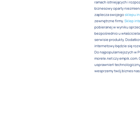
ramach istniejących i rozp
biznesowy oparty niezmien
zaplecza swojego
sklepu i
zewnętrzne firmy.
Sklep in
pobieranej w wyniku sprzed
bezpośrednio u właściciela 
serwisie produkty. Dodatko
internetowy będzie się rozwi
Do najpopularniejszych w P
morele.net czy empik.com.
usprawnień technologicznyc
wesprzemy twój biznes nas