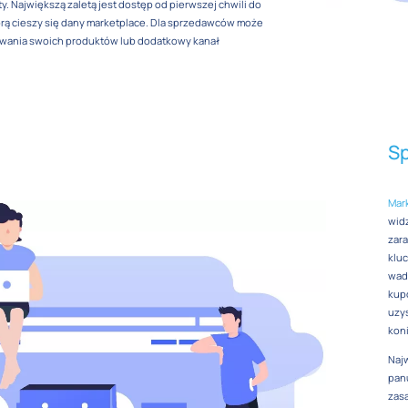
. Największą zaletą jest dostęp od pierwszej chwili do
órą cieszy się dany marketplace. Dla sprzedawców może
rowania swoich produktów lub dodatkowy kanał
Sp
Mark
widz
zara
klu
wad
kup
uzys
koni
Naj
panu
zasa