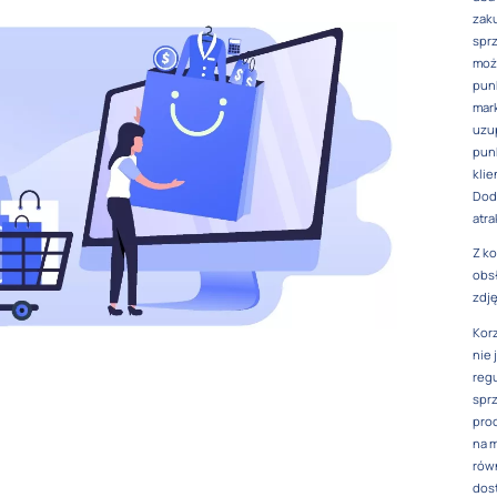
zaku
spr
możl
pun
mark
uzup
punk
kli
Dod
atra
Z ko
obsł
zdję
Korz
nie 
regu
sprz
proc
na m
równ
dos