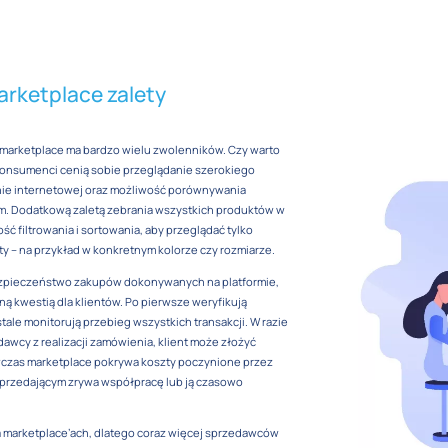
rketplace zalety
u marketplace ma bardzo wielu zwolenników. Czy warto
onsumenci cenią sobie przeglądanie szerokiego
nie internetowej oraz możliwość porównywania
rm. Dodatkową zaletą zebrania wszystkich produktów w
ść filtrowania i sortowania, aby przeglądać tylko
ty – na przykład w konkretnym kolorze czy rozmiarze.
zpieczeństwo zakupów dokonywanych na platformie,
tną kwestią dla klientów. Po pierwsze weryfikują
ale monitorują przebieg wszystkich transakcji. W razie
awcy z realizacji zamówienia, klient może złożyć
wczas marketplace pokrywa koszty poczynione przez
 sprzedającym zrywa współpracę lub ją czasowo
na marketplace’ach, dlatego coraz więcej sprzedawców