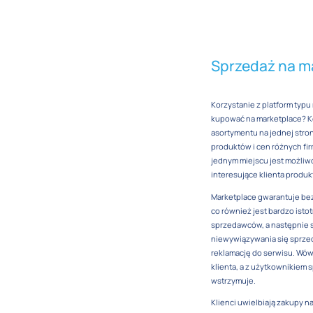
Sprzedaż na ma
Korzystanie z platform typ
kupować na marketplace? K
asortymentu na jednej stro
produktów i cen różnych fi
jednym miejscu jest możliwo
interesujące klienta produk
Marketplace gwarantuje be
co również jest bardzo isto
sprzedawców, a następnie st
niewywiązywania się sprzed
reklamację do serwisu. Wó
klienta, a z użytkownikiem
wstrzymuje.
Klienci uwielbiają zakupy 