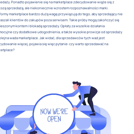
edaży. Ponadto pojawienie się na marketplace zdecydowanie wiąże się z
szą sprzedażą, ale niekoniecznie wzrostem rozpoznawalności marki.
formy marketplace bardzo dużą wagę przywiązują do tego, aby sprzedający nie
aszali klientów do zakupów poza serwisem. Takie próby mogą zakończyć się
eszonym kontem i blokadą sprzedaży. Opłaty za wszelkie działania
mocyjne czy dodatkowe udogodnienia, a także wysokie prowizje od sprzedaży
olejna wada marketplace. Jak widać, dla sprzedawców tych wad jest
ydowanie więcej, pojawia się więc pytanie: czy warto sprzedawać na
ketplace?