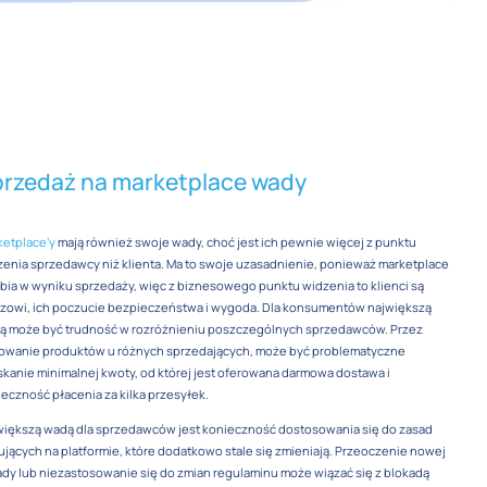
rzedaż na marketplace wady
etplace’y
mają również swoje wady, choć jest ich pewnie więcej z punktu
enia sprzedawcy niż klienta. Ma to swoje uzasadnienie, ponieważ marketplace
bia w wyniku sprzedaży, więc z biznesowego punktu widzenia to klienci są
czowi, ich poczucie bezpieczeństwa i wygoda. Dla konsumentów największą
ą może być trudność w rozróżnieniu poszczególnych sprzedawców. Przez
owanie produktów u różnych sprzedających, może być problematyczne
kanie minimalnej kwoty, od której jest oferowana darmowa dostawa i
eczność płacenia za kilka przesyłek.
większą wadą dla sprzedawców jest konieczność dostosowania się do zasad
jących na platformie, które dodatkowo stale się zmieniają. Przeoczenie nowej
dy lub niezastosowanie się do zmian regulaminu może wiązać się z blokadą