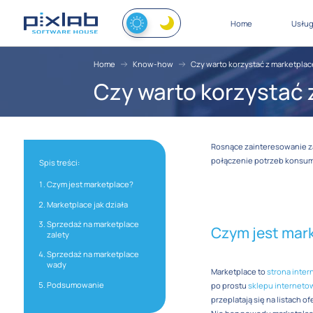
Home
Usług
Home
Know-how
Czy warto korzystać z marketplace
Czy warto korzystać 
Rosnące zainteresowanie za
połączenie potrzeb konsume
Spis treści:
Czym jest marketplace?
Marketplace jak działa
Sprzedaż na marketplace
Czym jest mar
zalety
Sprzedaż na marketplace
wady
Marketplace to
strona inte
Podsumowanie
po prostu
sklepu internet
przeplatają się na listach