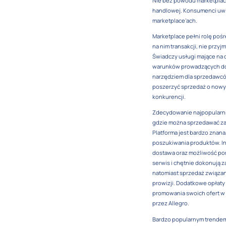
Nie bez powodu marketplace
handlowej. Konsumenci uwi
marketplace’ach.
Marketplace pełni rolę pośr
na nim transakcji, nie prz
Świadczy usługi mające na 
warunków prowadzących do 
narzędziem dla sprzedawcó
poszerzyć sprzedaż o nowy
konkurencji.
Zdecydowanie najpopularnie
gdzie można sprzedawać zar
Platforma jest bardzo znan
poszukiwania produktów. I
dostawa oraz możliwość por
serwis i chętnie dokonują z
natomiast sprzedaż związan
prowizji. Dodatkowe opłaty 
promowania swoich ofert w
przez Allegro.
Bardzo popularnym trendem 