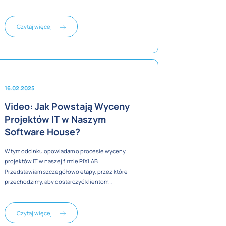
internetowych i nietypowych zleceniach, które
trafiają do PIXLAB. Dołącz do dyskusji i dowiedz
się więcej o prowadzeniu software house'u od
Czytaj więcej
środka!
16.02.2025
Video: Jak Powstają Wyceny
Projektów IT w Naszym
Software House?
W tym odcinku opowiadam o procesie wyceny
projektów IT w naszej firmie PIXLAB.
Przedstawiam szczegółowo etapy, przez które
przechodzimy, aby dostarczyć klientom
dokładną i przejrzystą wycenę. Od pierwszego
kontaktu, przez wstępne szacunki, po
szczegółowe warsztaty - dowiesz się, jak
Czytaj więcej
wygląda cały proces i co możesz oczekiwać,