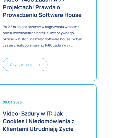
Projektach! Prawda o
Prowadzeniu Software House
Po 2,5 miesiąca przerwy w nagrywaniu wracam z
podsumowaniem najbardziej intensywnego
okresu w historii naszego software house! W tym
czasie zrealizowaliśmy aż 1486 zadań w 77
różnych projektach dla 44 firm - od integracji z
systemami ERP po marketplace'y i systemy
zarządzania.
Czytaj więcej
09.03.2025
Video: Bzdury w IT: Jak
Cookies i Niedomówienia z
Klientami Utrudniają Życie