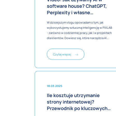
software house? ChatGPT,
Perplexity i własne
rozwiązania | PIXLAB VLOG
W dzisiejszym vlogu opowiadam o tym, jak
wykorzystujemy sztuczną inteligencję w PIXLAB
- zarówno w codziennej pracy, jak i w projektach
dla klientów. Dowiesz się, które narzędzia AI
sprawdzają się najlepiej w software house i
dlaczego większość firm nie wykorzystuje
jeszcze pełnego potencjału AI.
Czytaj więcej
18.03.2025
Ile kosztuje utrzymanie
strony internetowej?
Przewodnik po kluczowych
wydatkach i optymalizacji