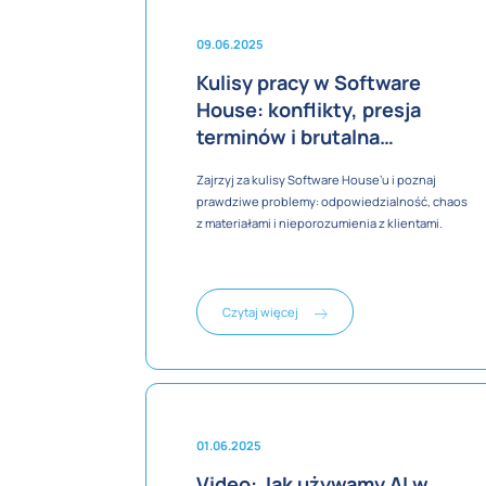
09.06.2025
Kulisy pracy w Software
House: konflikty, presja
terminów i brutalna
rzeczywistość
Zajrzyj za kulisy Software House’u i poznaj
prawdziwe problemy: odpowiedzialność, chaos
z materiałami i nieporozumienia z klientami.
Czytaj więcej
01.06.2025
Video: Jak używamy AI w