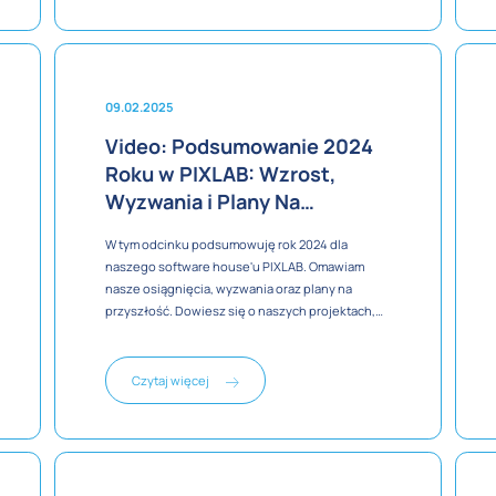
09.02.2025
Video: Podsumowanie 2024
Roku w PIXLAB: Wzrost,
Wyzwania i Plany Na
Przyszłość
W tym odcinku podsumowuję rok 2024 dla
naszego software house'u PIXLAB. Omawiam
nasze osiągnięcia, wyzwania oraz plany na
przyszłość. Dowiesz się o naszych projektach,
wzroście przychodów i zmianach w podejściu do
biznesu. Poruszam też temat mojej nieobecności
na YouTube i dzielę się planami na 2025 rok.
Czytaj więcej