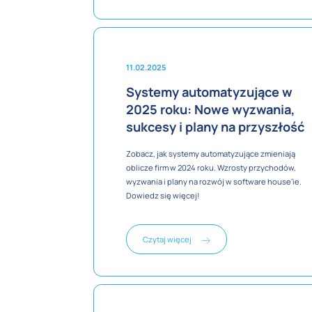
temat wyceny stron internetowych i projektów
IT.
11.02.2025
Systemy automatyzujące w
2025 roku: Nowe wyzwania,
sukcesy i plany na przyszłość
Zobacz, jak systemy automatyzujące zmieniają
oblicze firm w 2024 roku. Wzrosty przychodów,
wyzwania i plany na rozwój w software house’ie.
Dowiedz się więcej!
Czytaj więcej