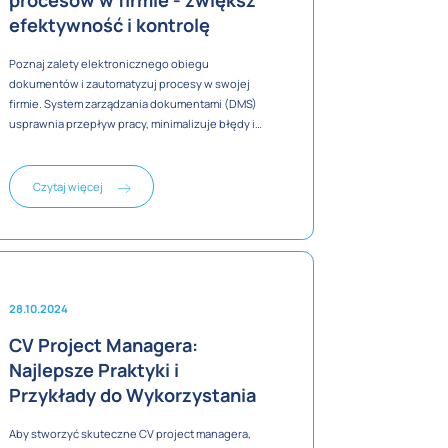
procesów w firmie - zwiększ
efektywność i kontrolę
Poznaj zalety elektronicznego obiegu
dokumentów i zautomatyzuj procesy w swojej
firmie. System zarządzania dokumentami (DMS)
usprawnia przepływ pracy, minimalizuje błędy i
przyspiesza podejmowanie decyzji, wspierając
bezpieczeństwo danych i oszczędność
zasobów. Dowiedz się, jak elektroniczny obieg
Czytaj więcej
dokumentów może zrewolucjonizować
zarządzanie dokumentacją w Twoim
przedsiębiorstwie.
28.10.2024
CV Project Managera:
Najlepsze Praktyki i
Przykłady do Wykorzystania
Aby stworzyć skuteczne CV project managera,