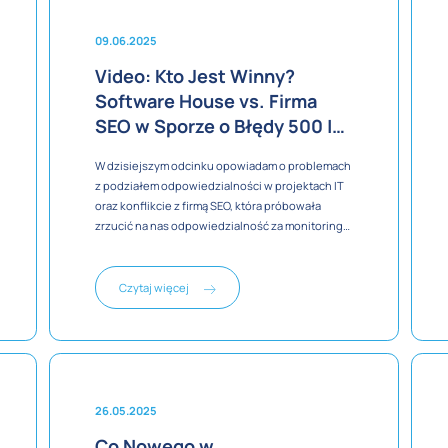
09.06.2025
Video: Kto Jest Winny?
Software House vs. Firma
SEO w Sporze o Błędy 500 |
Pixlab Vlog
W dzisiejszym odcinku opowiadam o problemach
z podziałem odpowiedzialności w projektach IT
oraz konflikcie z firmą SEO, która próbowała
zrzucić na nas odpowiedzialność za monitoring
serwera.
Czytaj więcej
26.05.2025
Co Nowego w