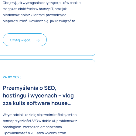
Obejrzyj, jak wymagania dotyczące plików cookie
mogą utrudnić życie w branży IT, oraz jak
niedomówienia z klientami prowadzą do
nieporozumień. Dowiedz się, jak rozwiązać te
problemy i poprawić współpracę z klientami. Film
opowiada o prawdziwej historii, w której skrypt
zarządzający cookies zablokował widget
Czytaj więcej
sprzedażowy i jak został rozwiązany ten
problem.
24.02.2025
Przemyślenia o SEO,
hostingu i wycenach – vlog
zza kulis software house
PIXLAB
W tym odcinku dzielę się swoimi refleksjami na
temat przyszłości SEO w dobie AI, problemów z
hostingiem i zarządzaniem serwerami.
Opowiadam też o kulisach wyceny stron