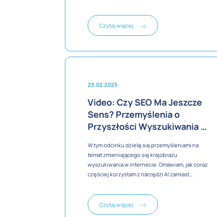
Czytaj więcej
23.02.2025
Video: Czy SEO Ma Jeszcze
Sens? Przemyślenia o
Przyszłości Wyszukiwania w
Internecie
W tym odcinku dzielę się przemyśleniami na
temat zmieniającego się krajobrazu
wyszukiwania w internecie. Omawiam, jak coraz
częściej korzystam z narzędzi AI zamiast
tradycyjnych wyszukiwarek, oraz jakie to może
mieć konsekwencje dla SEO. Poruszam też
kwestie związane z zarządzaniem serwerami i
Czytaj więcej
hostingiem. Dodatkowo, dzielę się refleksjami na