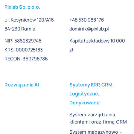
Pixlab Sp. z o.o.
ul. Kosynierów 120/A16
+48 530 088 176
84-230 Rumia
dominik@pixlab.pl
NIP: 5862329746
Kapitał zakładowy 10 000
KRS: 0000725183
zł
REGON: 369796786
Rozwiązania AI
Systemy ERP, CRM,
Logistyczne,
Dedykowane
System zarządzania
klientami oraz firmą CRM
System magazynowo -