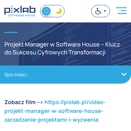
Projekt Manager w Software House – Klucz
do Sukcesu Cyfrowych Transformacji
Spis treści:
Zobacz film -->
https://pixlab.pl/video-
projekt-manager-w-software-house-
zarzadzanie-projektami-i-wyzwania