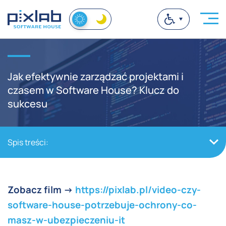
Jak efektywnie zarządzać projektami i
czasem w Software House? Klucz do
sukcesu
Spis treści:
Zobacz film ->
https://pixlab.pl/video-czy-
software-house-potrzebuje-ochrony-co-
masz-w-ubezpieczeniu-it