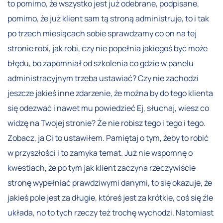
to pomimo, że wszystko jest już odebrane, podpisane,
pomimo, że już klient sam tą stroną administruje, to i tak
po trzech miesiącach sobie sprawdzamy co on na tej
stronie robi, jak robi, czy nie popełnia jakiegoś być może
błędu, bo zapomniał od szkolenia co gdzie w panelu
administracyjnym trzeba ustawiać? Czy nie zachodzi
jeszcze jakieś inne zdarzenie, że można by do tego klienta
się odezwać i nawet mu powiedzieć Ej, słuchaj, wiesz co
widzę na Twojej stronie? Że nie robisz tego i tego i tego.
Zobacz, ja Ci to ustawiłem. Pamiętaj o tym, żeby to robić
w przyszłości i to zamyka temat. Już nie wspomnę o
kwestiach, że po tym jak klient zaczyna rzeczywiście
stronę wypełniać prawdziwymi danymi, to się okazuje, że
jakieś pole jest za długie, któreś jest za krótkie, coś się źle
układa, no to tych rzeczy też trochę wychodzi. Natomiast