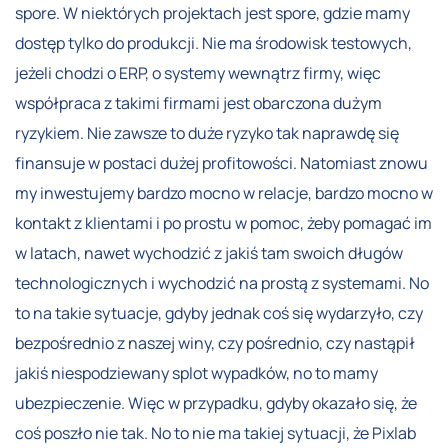
spore. W niektórych projektach jest spore, gdzie mamy
dostęp tylko do produkcji. Nie ma środowisk testowych,
jeżeli chodzi o ERP, o systemy wewnątrz firmy, więc
współpraca z takimi firmami jest obarczona dużym
ryzykiem. Nie zawsze to duże ryzyko tak naprawdę się
finansuje w postaci dużej profitowości. Natomiast znowu
my inwestujemy bardzo mocno w relacje, bardzo mocno w
kontakt z klientami i po prostu w pomoc, żeby pomagać im
w latach, nawet wychodzić z jakiś tam swoich długów
technologicznych i wychodzić na prostą z systemami. No
to na takie sytuacje, gdyby jednak coś się wydarzyło, czy
bezpośrednio z naszej winy, czy pośrednio, czy nastąpił
jakiś niespodziewany splot wypadków, no to mamy
ubezpieczenie. Więc w przypadku, gdyby okazało się, że
coś poszło nie tak. No to nie ma takiej sytuacji, że Pixlab