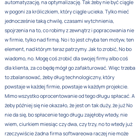
automatyzację, na optymalizację. Tak żeby nie być ciągle
w pogoni za króliczkiem, który ciągle ucieka. Tylko mieć
jednocześnie taką chwilę, czasami wytchnienia,
spojrzenia na to, co robimy z zewnątrz i popracowania nie
w firmie, tylko nad firmą. No i to jest chyba ten motyw, ten
element, nad którym teraz patrzymy. Jak to zrobić, No bo
wiadomo, no. Mogę coś zrobić dla swojej firmy albo coś
dla klienta, za co będę mógł go zafakturować. Więc trzeba
to zbalansować, żeby dług technologiczny, który
powstaje w każdej firmie, powstaje w każdym projekcie.
Mimo wszystko oprocentowanie od tego długu spłacać. A
żeby później się nie okazało, że jest on tak duży, że już No
nie da się, bo spłacenie tego długu zajęłoby wtedy, nie
wiem, ciurkiem miesiąc czy dwa, czy trzy, no to wtedy już
rzeczywiście żadna firma softwareowa raczej nie może