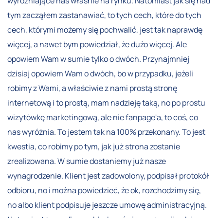
wyróżniające nas właśnie na rynku. Natomiast jak się nad
tym zacząłem zastanawiać, to tych cech, które do tych
cech, którymi możemy się pochwalić, jest tak naprawdę
więcej, a nawet bym powiedział, że dużo więcej. Ale
opowiem Wam w sumie tylko o dwóch. Przynajmniej
dzisiaj opowiem Wam o dwóch, bo w przypadku, jeżeli
robimy z Wami, a właściwie z nami prostą stronę
internetową i to prostą, mam nadzieję taką, no po prostu
wizytówkę marketingową, ale nie fanpage'a, to coś, co
nas wyróżnia. To jestem tak na 100% przekonany. To jest
kwestia, co robimy po tym, jak już strona zostanie
zrealizowana. W sumie dostaniemy już nasze
wynagrodzenie. Klient jest zadowolony, podpisał protokół
odbioru, no i można powiedzieć, że ok, rozchodzimy się,
no albo klient podpisuje jeszcze umowę administracyjną.