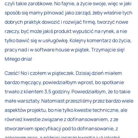
czyli takie zarobkowe. No fajnie, a życie swoje, więc w jaki
sposób się mamy pilnować jako zarząd, żeby właśnie tych
dobrych praktyk dowozić i rozwijać firmę, tworzyć nowe
rzeczy, być może jakiś produkt wypuścić na rynek, a nie
tylko bawić się w usługówkę. Kolejny komentarz do życia,
pracy nad i w software house w piątek. Trzymajcie się!
Miłego dnia!
Cześć! No i czołem w piąteczek. Dzisiaj dzień miałem
bardzo męczący, powiedziałbym wprost, bo spotkanie
trwało z klientem 3,5 godziny. Powiedziałbym, że to takie
małe warsztaty. Natomiast przeszliśmy przez bardzo wiele
aspektów projektu, bo nie tylko kwestie techniczne, ale
również kwestie związane z dofinansowaniem, z ze
stworzeniem specyfikacji pod to dofinansowanie, z
zakresem prac, a później jeszcze kwestia już jakichś