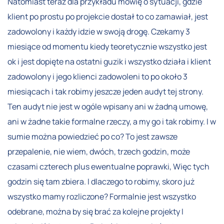
Natomiast teraz dla przykładu mówię o sytuacji, gdzie
klient po prostu po projekcie dostał to co zamawiał, jest
zadowolony i każdy idzie w swoją drogę. Czekamy 3
miesiące od momentu kiedy teoretycznie wszystko jest
ok i jest dopięte na ostatni guzik i wszystko działa i klient
zadowolony i jego klienci zadowoleni to po około 3
miesiącach i tak robimy jeszcze jeden audyt tej strony.
Ten audyt nie jest w ogóle wpisany ani w żadną umowę,
ani w żadne takie formalne rzeczy, a my go i tak robimy. I w
sumie można powiedzieć po co? To jest zawsze
przepalenie, nie wiem, dwóch, trzech godzin, może
czasami czterech plus ewentualne poprawki, Więc tych
godzin się tam zbiera. I dlaczego to robimy, skoro już
wszystko mamy rozliczone? Formalnie jest wszystko
odebrane, można by się brać za kolejne projekty I