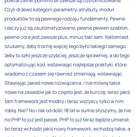
powtarzalne, pomimo że zawsze są customilizowane,
Czyli drzewo kategorii parametry, atrybuty, moduł
produktów to są pewnego rodzaju fundamenty. Pewne
rzeczy już są zautomatyzowane, pewne pewien szablon,
pewne core jest zawsze plus, minus taki sam. Natomiast
szukamy, żeby trochę więcej tego było takiego samego,
żeby to szło jeszcze szybciej, jeszcze sprawniej, a do tego
optymalizując kod, wstawiając najlepsze praktyki, które
wiadomo z czasem się również zmieniają, wstawiając
Stawiając jakieś nowe rozwiązania. I nie mówię takie
nowe na zasadzie jak to często jest, że kurczę, teraz jakiś
tam framework jest modny i teraz wszyscy tylko w nim
robią. Nie? No i tak od dość 18 lat w sumie słyszymy, że nie
no PHP to już jest passé, PHP to już teraz będzie umierał,
bo teraz wchodzi jakiś nowy framework, wchodzą takie, a