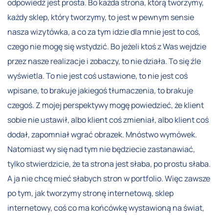
odpowiedź jest prosta. Bo każda strona, którą tworzymy,
każdy sklep, który tworzymy, to jest w pewnym sensie
nasza wizytówka, a co za tym idzie dla mnie jest to coś,
czego nie mogę się wstydzić. Bo jeżeli ktoś z Was wejdzie
przez nasze realizacje i zobaczy, to nie działa. To się źle
wyświetla. To nie jest coś ustawione, to nie jest coś
wpisane, to brakuje jakiegoś tłumaczenia, to brakuje
czegoś. Z mojej perspektywy mogę powiedzieć, że klient
sobie nie ustawił, albo klient coś zmieniał, albo klient coś
dodał, zapomniał wgrać obrazek. Mnóstwo wymówek.
Natomiast wy się nad tym nie będziecie zastanawiać,
tylko stwierdzicie, że ta strona jest słaba, po prostu słaba.
A ja nie chcę mieć słabych stron w portfolio. Więc zawsze
po tym, jak tworzymy stronę internetową, sklep
internetowy, coś co ma końcówkę wystawioną na świat,