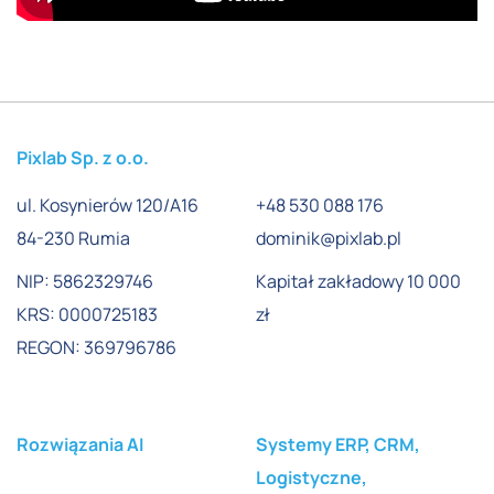
Pixlab Sp. z o.o.
ul. Kosynierów 120/A16
+48 530 088 176
84-230 Rumia
dominik@pixlab.pl
NIP: 5862329746
Kapitał zakładowy 10 000
KRS: 0000725183
zł
REGON: 369796786
Rozwiązania AI
Systemy ERP, CRM,
Logistyczne,