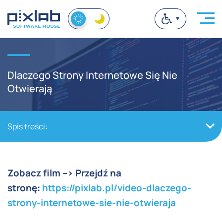
Dlaczego Strony Internetowe Się Nie
Otwierają
Spis treści:
Zobacz film --> Przejdź na
stronę:
https://pixlab.pl/video-dlaczego-
strony-internetowe-sie-nie-otwieraja