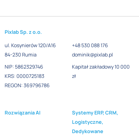
Pixlab Sp. z o.o.
ul. Kosynierów 120/A16
+48 530 088 176
84-230 Rumia
dominik@pixlab.pl
NIP: 5862329746
Kapitał zakładowy 10 000
KRS: 0000725183
zł
REGON: 369796786
Rozwiązania AI
Systemy ERP, CRM,
Logistyczne,
Dedykowane