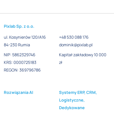
Pixlab Sp. z o.o.
ul. Kosynierów 120/A16
+48 530 088 176
84-230 Rumia
dominik@pixlab.pl
NIP: 5862329746
Kapitał zakładowy 10 000
KRS: 0000725183
zł
REGON: 369796786
Rozwiązania AI
Systemy ERP, CRM,
Logistyczne,
Dedykowane