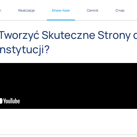
i
Realizacje
Know-how
Cennik
O nas
 Tworzyć Skuteczne Strony 
nstytucji?