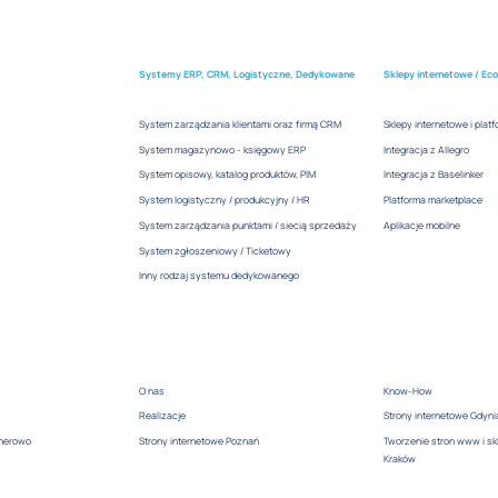
Systemy ERP, CRM, Logistyczne, Dedykowane
Sklepy internetowe / Ec
System zarządzania klientami oraz firmą CRM
Sklepy internetowe i pla
System magazynowo - księgowy ERP
Integracja z Allegro
System opisowy, katalog produktów, PIM
Integracja z Baselinker
System logistyczny / produkcyjny / HR
Platforma marketplace
System zarządzania punktami / siecią sprzedaży
Aplikacje mobilne
System zgłoszeniowy / Ticketowy
Inny rodzaj systemu dedykowanego
O nas
Know-How
Realizacje
Strony internetowe Gdyni
jherowo
Strony internetowe Poznań
Tworzenie stron www i sk
Kraków