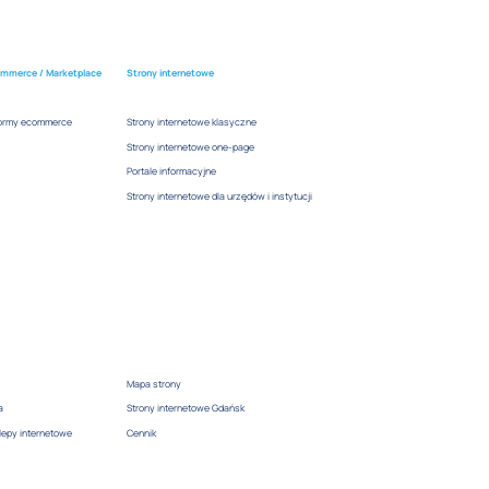
ommerce / Marketplace
Strony internetowe
tformy ecommerce
Strony internetowe klasyczne
Strony internetowe one-page
Portale informacyjne
Strony internetowe dla urzędów i instytucji
Mapa strony
a
Strony internetowe Gdańsk
lepy internetowe
Cennik