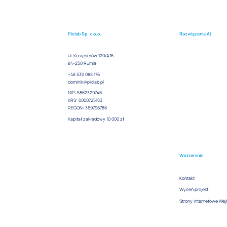
Pixlab Sp. z o.o.
Rozwiązania AI
ul. Kosynierów 120/A16
84-230 Rumia
+48 530 088 176
dominik@pixlab.pl
NIP: 5862329746
KRS: 0000725183
REGON: 369796786
Kapitał zakładowy 10 000 zł
Ważne linki
Kontakt
Wyceń projekt
Strony internetowe We