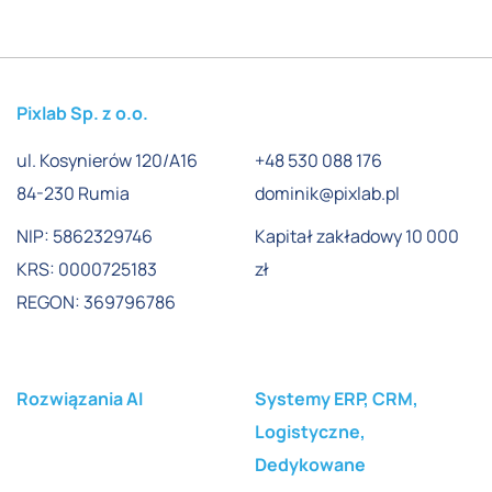
Pixlab Sp. z o.o.
ul. Kosynierów 120/A16
+48 530 088 176
84-230 Rumia
dominik@pixlab.pl
NIP: 5862329746
Kapitał zakładowy 10 000
KRS: 0000725183
zł
REGON: 369796786
Rozwiązania AI
Systemy ERP, CRM,
Logistyczne,
Dedykowane