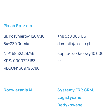
Pixlab Sp. z o.o.
ul. Kosynierów 120/A16
+48 530 088 176
84-230 Rumia
dominik@pixlab.pl
NIP: 5862329746
Kapitał zakładowy 10 000
KRS: 0000725183
zł
REGON: 369796786
Rozwiązania AI
Systemy ERP, CRM,
Logistyczne,
Dedykowane