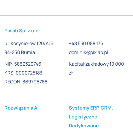
Pixlab Sp. z o.o.
ul. Kosynierów 120/A16
+48 530 088 176
84-230 Rumia
dominik@pixlab.pl
NIP: 5862329746
Kapitał zakładowy 10 000
KRS: 0000725183
zł
REGON: 369796786
Rozwiązania AI
Systemy ERP, CRM,
Logistyczne,
Dedykowane